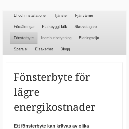
Klostergatans El
Menu
Skip to content
El och installationer
Tjänster
Fjärrvärme
och
Försäkringar
Platsbyggt kök
Skruvdragare
Elinstallationer
Fönsterbyte
Inomhusbelysning
Eldningsolja
Spara el
Elsäkerhet
Blogg
Fönsterbyte för
lägre
energikostnader
Ett fönsterbyte kan krävas av olika