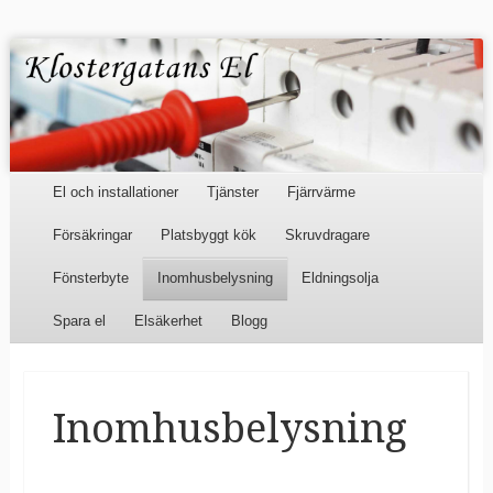
Klostergatans El
och
Elinstallationer
Menu
Skip to content
El och installationer
Tjänster
Fjärrvärme
Försäkringar
Platsbyggt kök
Skruvdragare
Fönsterbyte
Inomhusbelysning
Eldningsolja
Spara el
Elsäkerhet
Blogg
Inomhusbelysning